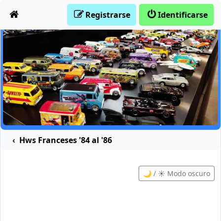
Obviar
Registrarse
Identificarse
Hws Franceses '84 al '86
🌙 / ☀️ Modo oscuro