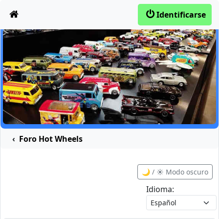
Obviar
Identificarse
Foro Hot Wheels
🌙 / ☀️ Modo oscuro
Idioma: