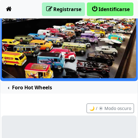
Obviar
Registrarse
Identificarse
Foro Hot Wheels
🌙 / ☀️ Modo oscuro