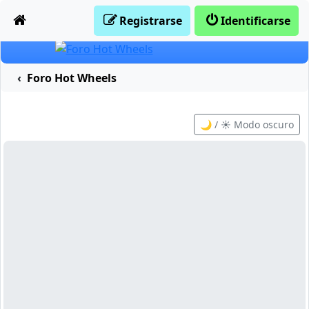
Obviar
Registrarse
Identificarse
Foro Hot Wheels
🌙 / ☀️ Modo oscuro